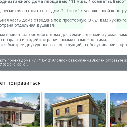
одноэтажного дома площадью 111 м.кв. 4 комнаты. Высота 
 несмотря на один этаж, дом (111 кв.м.) с усложнённой констр
ная часть дома отведена под просторную (37,21 в.м.) кухню-го
отрена отдельная душевая.
ый вариант загородного дома для семьи с детьми и домашним
о возраста и людей и ограниченными возможностями.
тся быстрее двухуровневых конструкций, в обслуживании – про
пить проект дома «VH "46-12" Аполло» от компании Экопан отправьте 
 952 046–60–64.
ет понравиться