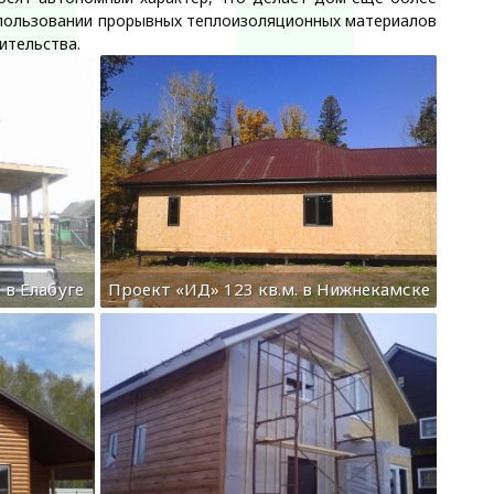
спользовании прорывных теплоизоляционных материалов
ительства.
 в Елабуге
Проект «ИД» 123 кв.м. в Нижнекамске