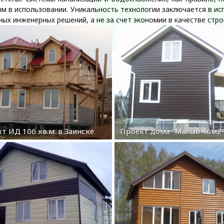
м в использовании. Уникальность технологии заключается в и
ных инженерных решений, а не за счет экономии в качестве стро
т ИД 106 кв.м. в Заинске
Проект дома "Малый 46м2"