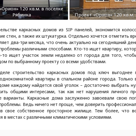
Орион» 120 кв.м. в поселке
Рябинка
Проект «Орион» 120 кв.м. 
ельстве каркасных домов из SIP панелей, экономится колос
ие стен, а также их штукатурка. Отдельно хочется отметить в
ляет два-три месяца, что очень актуально на сегодняшний ден
роблемы различными способами. Кто-то ищет квартиру, котор
о-то ищет участок земли недалеко от города для того, что
дом по выбранному проекту со всеми удобствами.
деле строительство каркасных домов под ключ выгоднее по
однокомнатной квартиры в спальном районе города. Только 
 доме каждому найдется свой уголок – достаточно выбрать ну
жить общими интересами, так как нет нарушения личного пр
се варианты. Каркасные дома заслуженно завоевали свою по
роблемы. Ведь ничего нет проще, чем доверить профессионал
 в свое собственное просторное жилище. Тем более, что в
я в местах с различными климатическими условиями.