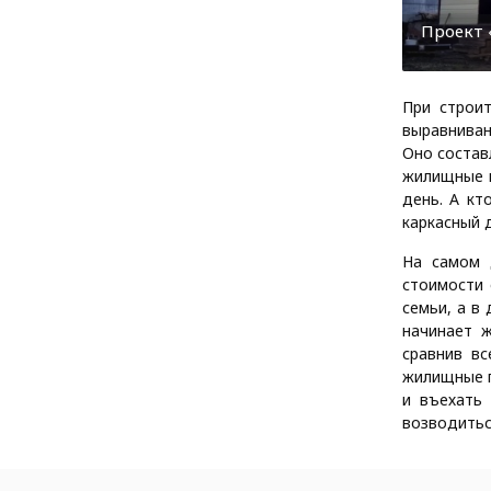
Проект «
При строит
выравниван
Оно состав
жилищные п
день. А кт
каркасный 
На самом 
стоимости 
семьи, а в
начинает 
сравнив в
жилищные п
и въехать
возводитьс