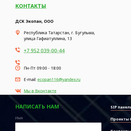
КОНТАКТЫ
ДСК Экопан, ООО
Республика Татарстан, г. Бугульма,
улица Гафиатуллина, 13
+7 952 039-00-44
Пн-Пт 09:00 - 18:00
E-mail:
ecopan116@yandex.ru
Мы в Вконтакте
НАПИСАТЬ НАМ
SIP панел
Имя
Проекты 