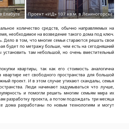
в Елабуге
Проект «ИД» 107 кв.м. в Лениногорске
сальное количество средств, обычно направляемых на
ремя, необходимое на возведение такого дома под ключ.
ь. Дело в том, что многие семьи стараются решать свои
ая будет по метражу больше, чем есть на сегодняшний
бы установить там небольшой, но очень вместительный
купки квартиры, так как его стоимость аналогична
в квартире нет свободного пространства для большой
жный проект. И в этом случае утихают скандалы, семья
остранства. Люди начинают задумываться что лучше,
пулярность и помогли решить многим семьям мира их
ам разработку проекта, а потом подождать три месяца
се дома разработаны по новым технологиям и могут