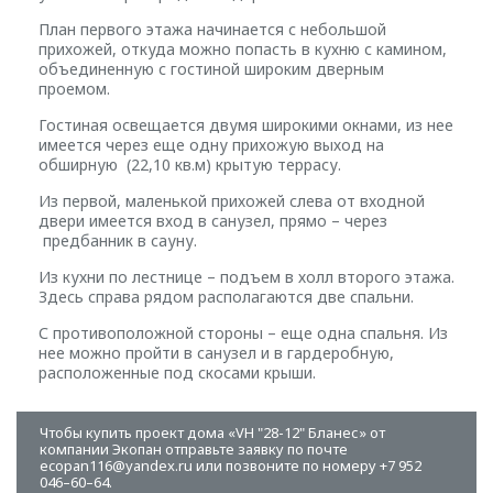
План первого этажа начинается с небольшой
прихожей, откуда можно попасть в кухню с камином,
объединенную с гостиной широким дверным
проемом.
Гостиная освещается двумя широкими окнами, из нее
имеется через еще одну прихожую выход на
обширную (22,10 кв.м) крытую террасу.
Из первой, маленькой прихожей слева от входной
двери имеется вход в санузел, прямо – через
предбанник в сауну.
Из кухни по лестнице – подъем в холл второго этажа.
Здесь справа рядом располагаются две спальни.
С противоположной стороны – еще одна спальня. Из
нее можно пройти в санузел и в гардеробную,
расположенные под скосами крыши.
Чтобы купить проект дома «VH "28-12" Бланес» от
компании Экопан отправьте заявку по почте
ecopan116@yandex.ru или позвоните по номеру +7 952
046–60–64.