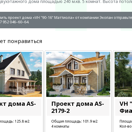
вухэтажного дома площадью 240 м.кв. 5 комнат. Высота потолко
пить проект дома «VH "90-16" Маттиола» от компании Экопан отправьт
 952 046–60–64.
ет понравиться
кт дома AS-
Проект дома AS-
VH "
2179-2
Фиа
ощадь: 125.8 м2
Общая площадь: 101.9 м2
Площад
4 комнаты
Кол-во