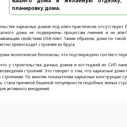
вашего дома и желаемую отделку, 
планировку дома.
ельстве каркасных домов под ключ практически отсутствуют 
касного дома не подвержены процессам гниения и не впит
ивающим свойствам OSB-плит. Таким образом, дома по такой
метно превосходит строения из бруса.
дома экологически безопасны, что подтверждено соответству
что у строительства дачных домов и коттеджей из СИП пан
возведения строений. Это говорит о том, что каркасные дома
 строениям. По многим показателям каркасные конструкции су
ь стала причиной бешеной популярности подобных жилых строе
для активного внедрения.